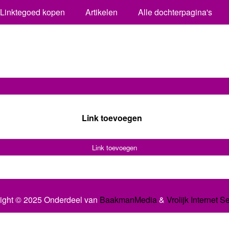
Linktegoed kopen
Artikelen
Alle dochterpagina's
Link toevoegen
Link toevoegen
ight © 2025 Onderdeel van
BaakmanMedia
&
Vrolijk Internet S