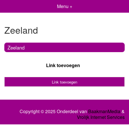
Menu +
Zeeland
Zeeland
Link toevoegen
Link toevoegen
Copyright © 2025 Onderdeel van
BaakmanMedia
&
Vrolijk Internet Services